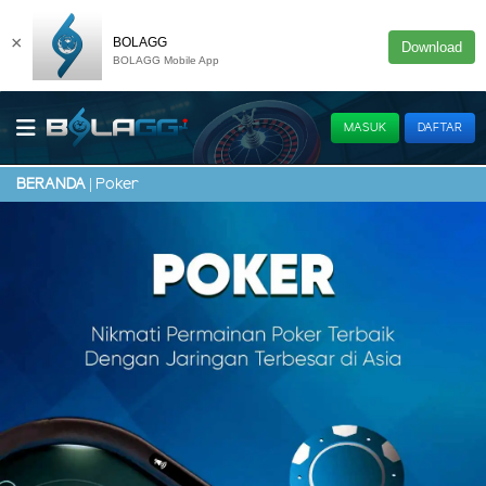
×
BOLAGG
Download
BOLAGG Mobile App
MASUK
DAFTAR
Poker
BERANDA