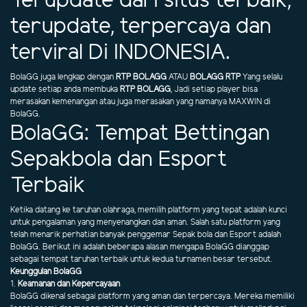
Terupdate dari situs terbaik,
terupdate, terpercaya dan
terviral Di INDONESIA.
BolaGG juga lengkap dengan
RTP BOLAGG
ATAU
BOLAGG RTP
Yang selalu
update setiap anda membuka
RTP BOLAGG
, Jadi setiap player bisa
merasakan kemenangan atau juga merasakan yang namanya MAXWIN di
BolaGG.
BolaGG: Tempat Bettingan
Sepakbola dan Esport
Terbaik
Ketika datang ke taruhan olahraga, memilih platform yang tepat adalah kunci
untuk pengalaman yang menyenangkan dan aman. Salah satu platform yang
telah menarik perhatian banyak penggemar Sepak bola dan Esport adalah
BolaGG. Berikut ini adalah beberapa alasan mengapa BolaGG dianggap
sebagai tempat taruhan terbaik untuk kedua turnamen besar tersebut.
Keunggulan BolaGG
1.
Keamanan dan Kepercayaan
BolaGG dikenal sebagai platform yang aman dan terpercaya. Mereka memiliki